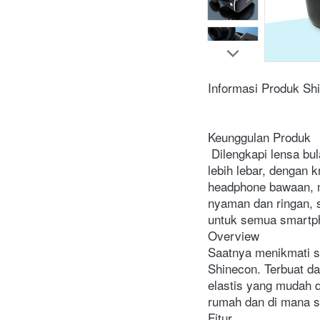
Informasi Produk Sh
Keunggulan Produk 
 Dilengkapi lensa bulat dengan bidang pandang 90-100 derajat yang memberikan ruang penglihatan 
lebih lebar, dengan k
headphone bawaan, m
nyaman dan ringan, s
untuk semua smartph
Overview 
Saatnya menikmati s
Shinecon. Terbuat dar
elastis yang mudah 
rumah dan di mana s
Fitur 