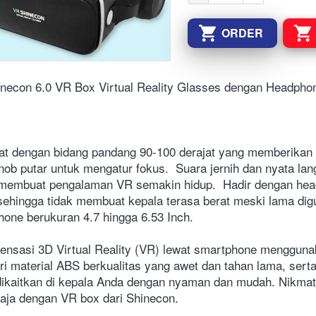
ORDER
`
`
inecon 6.0 VR Box Virtual Reality Glasses dengan Headpho
nob putar untuk mengatur fokus.  Suara jernih dan nyata lang
embuat pengalaman VR semakin hidup.  Hadir dengan head
ehingga tidak membuat kepala terasa berat meski lama digu
one berukuran 4.7 hingga 6.53 Inch. 
ensasi 3D Virtual Reality (VR) lewat smartphone menggunak
i material ABS berkualitas yang awet dan tahan lama, serta d
dikaitkan di kepala Anda dengan nyaman dan mudah. Nikmati
aja dengan VR box dari Shinecon. 