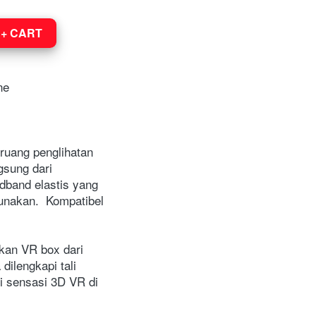
+ CART
ne
sung dari 
band elastis yang 
nakan.  Kompatibel 
an VR box dari 
ilengkapi tali 
 sensasi 3D VR di 