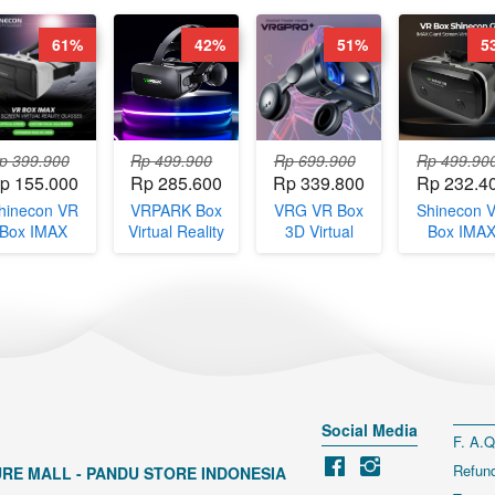
61%
42%
51%
5
p 399.900
Rp 499.900
Rp 699.900
Rp 499.90
p 155.000
Rp 285.600
Rp 339.800
Rp 232.4
hinecon VR
VRPARK Box
VRG VR Box
Shinecon 
Box IMAX
Virtual Reality
3D Virtual
Box IMA
iant Screen
VR Glasses
Reality
Giant Scre
rtual Reality
Headset with
Glasses with
Virtual Real
asses - SC-
Headphone -
Headphone -
Glasses - 
G06B
J20
VRGPRO+
G15
Social Media
F. A.Q
Refund
RE MALL - PANDU STORE INDONESIA