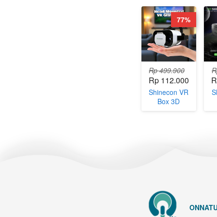
77%
Rp 499.900
R
Rp 112.000
R
Shinecon VR
S
Box 3D
Virtual Reality
G
Glasses
Vi
Adjustable
Gl
Panoramic -
SC-G05A
ONNATU