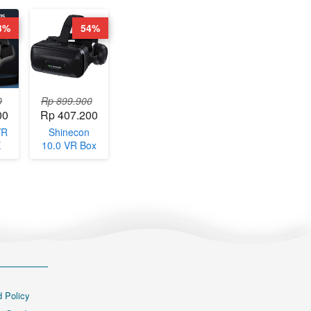
3%
54%
0
Rp 899.900
00
Rp 407.200
VR
Shinecon
X
10.0 VR Box
en
3D Virtual
ity
Reality
SC-
Glasses with
Headphone -
SC-G04EA
 Policy