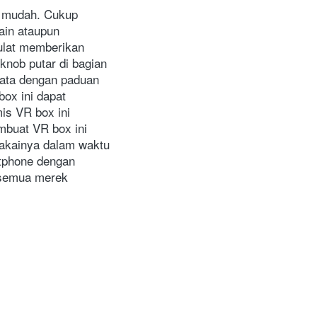
h mudah. Cukup 
in ataupun 
lat memberikan 
nob putar di bagian 
yata dengan paduan 
x ini dapat 
s VR box ini 
buat VR box ini 
akainya dalam waktu 
tphone dengan 
semua merek 