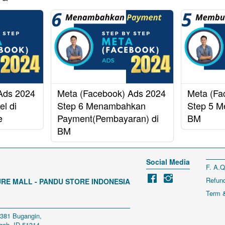
Ads 2024
Meta (Facebook) Ads 2024
Meta (Fa
el di
Step 6 Menambahkan
Step 5 M
e
Payment(Pembayaran) di
BM
BM
Social Media
F. A.Q
Refund
RE MALL - PANDU STORE INDONESIA
Term &
 381 Bugangin, 
gah, ID 51314